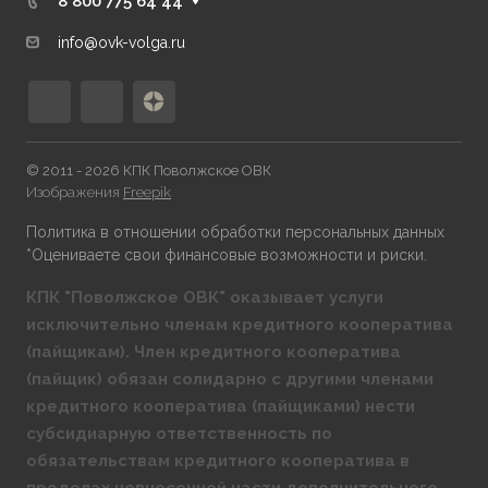
8 800 775 64 44
info@ovk-volga.ru
© 2011 - 2026 КПК Поволжское ОВК
Изображения
Freepik
Политика в отношении обработки персональных данных
*Оцениваете свои финансовые возможности и риски.
КПК "Поволжское ОВК" оказывает услуги
исключительно членам кредитного кооператива
(пайщикам). Член кредитного кооператива
(пайщик) обязан солидарно с другими членами
кредитного кооператива (пайщиками) нести
субсидиарную ответственность по
обязательствам кредитного кооператива в