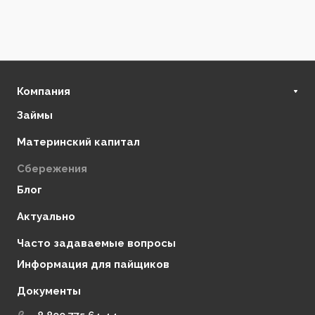
Компания
Займы
О нас
Финансовая стабильность
Материнский капитал
Регулирующие органы
Сбережения
Отзывы
Блог
Партнеры
Контакты
Актуально
Часто задаваемые вопросы
Информация для пайщиков
Документы