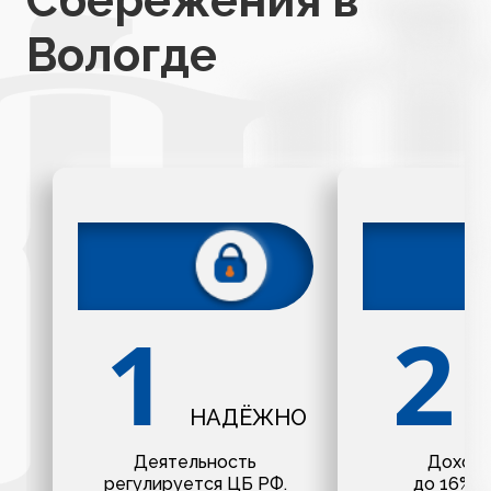
Вологде
НАДЁЖНО
Деятельность
Доходн
регулируется ЦБ РФ.
до 16% г