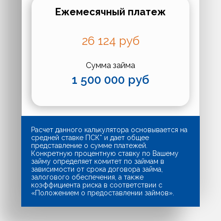
Ежемесячный платеж
26 124
руб
Сумма займа
1 500 000
руб
Расчет данного калькулятора основывается на
средней ставке ПСК* и дает общее
представление о сумме платежей.
Конкретную процентную ставку по Вашему
займу определяет комитет по займам в
зависимости от срока договора займа,
залогового обеспечения, а также
коэффициента риска в соответствии с
«Положением о предоставлении займов».